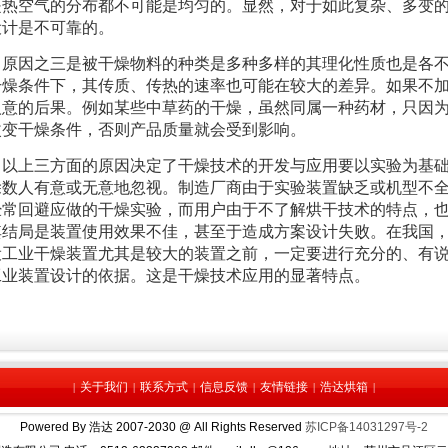
是热空气的分布都不可能是均匀的。显然，对于如此复杂、多变
设计是不可靠的。
原因之三是被干燥物料的种类是多种多样的其理化性质也是各不
干燥条件下，其传质、传热的速率也可能在较大的差异。如果不
人意的后果。例如某些中草药的干燥，虽然同属一种药材，只因
改变干燥条件，否则产品质量就会受到影响。
以上三方面的原因决定了干燥技术的开发与应用要以实验为基础
除数人有意或无意地忽视。制造厂商由于实验装置缺乏或机型不全
经常回避应做的干燥实验，而用户由于不了解烘干技术的特点，
其结局是装置使用效果不佳，甚至于造成方案设计失败。在我国
设工业干燥装置尤其是较大的装置之前，一定要进行充分的、有
工业装置设计的依据。这是干燥技术应用的显著特点。
关于我们
联系方式
信息反馈
友情链接
浩达烘箱
|
|
|
|
|
|
Powered By
浩达
2007-2030 @ All Rights Reserved
苏ICP备14031297号-2